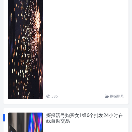
386
探探帐号
探探活号购买女1组6个批发24小时在
线自助交易