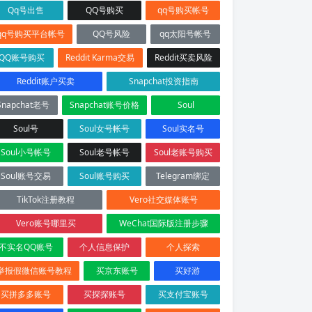
Qq号出售
QQ号购买
qq号购买帐号
qq号购买平台帐号
QQ号风险
qq太阳号帐号
QQ账号购买
Reddit Karma交易
Reddit买卖风险
Reddit账户买卖
Snapchat投资指南
Snapchat老号
Snapchat账号价格
Soul
Soul号
Soul女号帐号
Soul实名号
Soul小号帐号
Soul老号帐号
Soul老账号购买
Soul账号交易
Soul账号购买
Telegram绑定
TikTok注册教程
Vero社交媒体账号
Vero账号哪里买
WeChat国际版注册步骤
不实名QQ账号
个人信息保护
个人探索
举报假微信账号教程
买京东账号
买好游
买拼多多账号
买探探账号
买支付宝账号