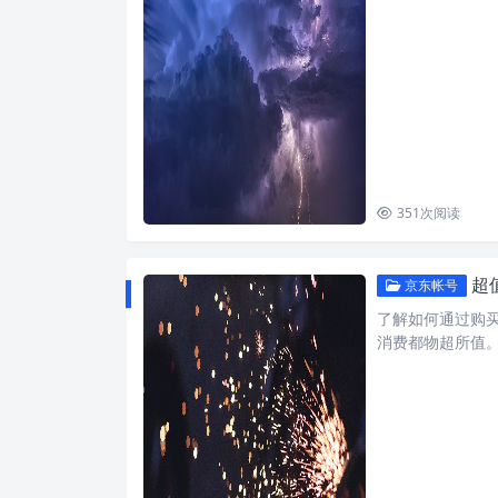
351
次阅读
超
京东帐号
了解如何通过购
消费都物超所值