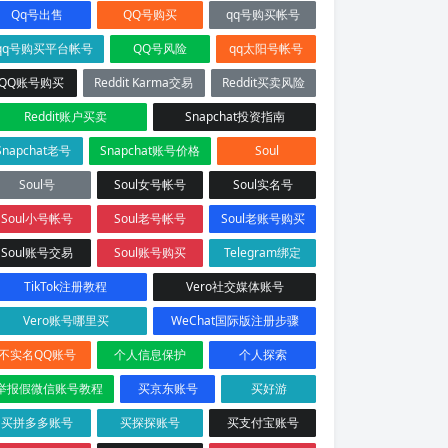
Qq号出售
QQ号购买
qq号购买帐号
qq号购买平台帐号
QQ号风险
qq太阳号帐号
QQ账号购买
Reddit Karma交易
Reddit买卖风险
Reddit账户买卖
Snapchat投资指南
Snapchat老号
Snapchat账号价格
Soul
Soul号
Soul女号帐号
Soul实名号
Soul小号帐号
Soul老号帐号
Soul老账号购买
Soul账号交易
Soul账号购买
Telegram绑定
TikTok注册教程
Vero社交媒体账号
Vero账号哪里买
WeChat国际版注册步骤
不实名QQ账号
个人信息保护
个人探索
举报假微信账号教程
买京东账号
买好游
买拼多多账号
买探探账号
买支付宝账号