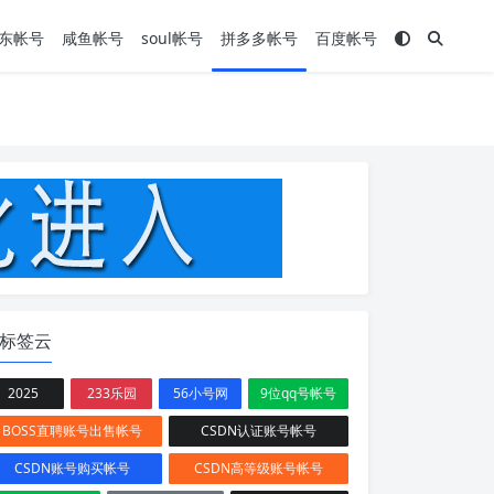
东帐号
咸鱼帐号
soul帐号
拼多多帐号
百度帐号
标签云
2025
233乐园
56小号网
9位qq号帐号
BOSS直聘账号出售帐号
CSDN认证账号帐号
CSDN账号购买帐号
CSDN高等级账号帐号