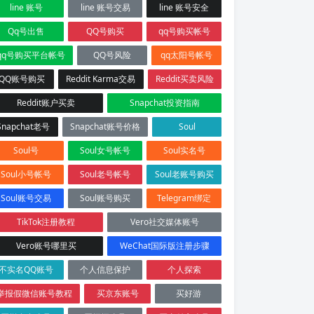
line 账号
line 账号交易
line 账号安全
Qq号出售
QQ号购买
qq号购买帐号
qq号购买平台帐号
QQ号风险
qq太阳号帐号
QQ账号购买
Reddit Karma交易
Reddit买卖风险
Reddit账户买卖
Snapchat投资指南
Snapchat老号
Snapchat账号价格
Soul
Soul号
Soul女号帐号
Soul实名号
Soul小号帐号
Soul老号帐号
Soul老账号购买
Soul账号交易
Soul账号购买
Telegram绑定
TikTok注册教程
Vero社交媒体账号
Vero账号哪里买
WeChat国际版注册步骤
不实名QQ账号
个人信息保护
个人探索
举报假微信账号教程
买京东账号
买好游