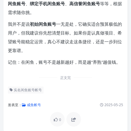
闲鱼账号
、
绑定手机闲鱼账号
、
高信誉闲鱼账号
等等，根据
需求随你挑。
我并不是说
初始闲鱼账号
一无是处，它确实适合预算极低的
用户，但我建议你先想清楚目标。如果你是认真做项目、希
望账号能稳定运营，真心不建议走这条捷径，还是一步到位
更靠谱。
记住：在闲鱼，账号不是越新越好，而是越“养熟”越值钱。
正文完
实名闲鱼账号帐号
发表至：
咸鱼帐号
2025-05-25
0