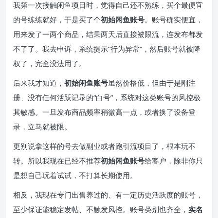
我第一次接触闲鱼项目时，觉得自己还不熟练，买个最便宜
的号练练就好，于是买了个
初始闲鱼账号
。账号确实便宜，
用来发了一两个商品，结果两天后直接被限流，连发布都发
不了了。我去申诉，系统提示“行为异常”，然后账号就被降
权了，完全没法用了。
后来我才知道，
初始闲鱼账号
虽然价格低，但由于是刚注
册、没有任何活跃记录的“白号”，系统对这类账号的风控极
其敏感。一旦发布商品频率稍微高一点，或者换了设备登
录，立马就被限。
更别说拿这样的号去做副业或者跑引流项目了，根本玩不
转。所以我现在已经不推荐
初始闲鱼账号
给客户，除非你只
是想自己玩着试试，不打算长期使用。
相反，我现在专门出售养过的、有一定历史活跃度的账号，
至少保证能稳定发帖、不触发风控。账号类别也齐全，
实名