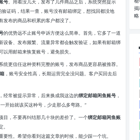
秘
账号
。用着没几天，发布了几件商品之后，系统突然提示
揭
单的验证码，结果一查，账号没有邮箱绑定，想找回都没地
略
有发布的商品和积累的客户都没了。
号
的优势远不止账号申诉方便这么简单。首先，它多了一道
新设备、发布频繁、流量异常都会触发验证，如果有邮箱绑
可以用邮箱来恢复账号，避免损失。
系统更信任这种资料完整的账号，发布商品更容易被推荐。
箱
，账号安全性高，长期运营完全没问题。客户买回去后
，经常被提示异常，后来换成我这边的
绑定邮箱闲鱼账号
，
道一开始就该买这种号，少走那么多弯路。”
项目，不要再纠结那几十块的差价了。一个
绑定邮箱闲鱼账
定。
重要性。希望你看到这篇文章的时候，能少踩一个坑。