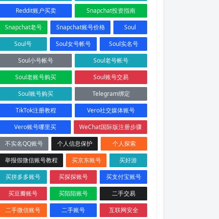
Reddit账户买卖
Snapchat投资指南
Snapchat老号
Snapchat账号价格
Soul
Soul号
Soul女号帐号
Soul实名号
Soul小号帐号
Soul老号帐号
Soul老账号购买
Soul账号交易
Soul账号购买
Telegram绑定
TikTok注册教程
Vero社交媒体账号
Vero账号哪里买
WeChat国际版注册步骤
不实名QQ账号
个人信息保护
个人探索
举报假微信账号教程
买京东账号
买好游
买拼多多账号
买探探账号
买支付宝账号
买豆瓣账号
买陌陌账号
二手交易
二手微信账号
二手账号
互联网安全