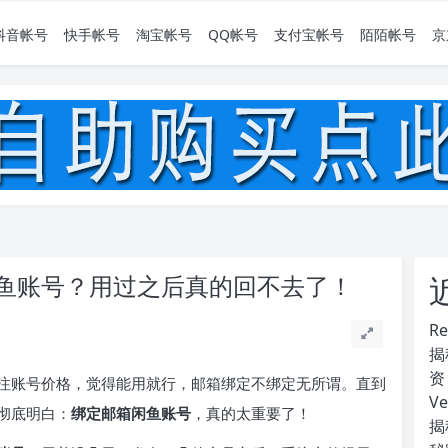
抖音帐号
快手帐号
淘宝帐号
QQ帐号
支付宝帐号
陌陌帐号
京
鱼账号？用过之后真的回不去了！
R
揭
资
注账号价格，觉得能用就行，邮箱绑定不绑定无所谓。直到
V
彻底明白：
绑定邮箱闲鱼账号
，真的太重要了！
揭