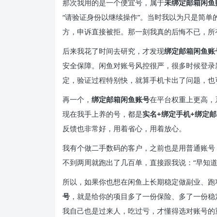
那次我用的是一个便宜号，属于
未绑定邮箱闲鱼
“请验证身份以继续操作”。当时我以为只是简
方，申诉直接被拒。那一刻我真的后悔不已，所
后来我花了时间去研究，才发现
绑定邮箱闲鱼账
安全保障。闲鱼对账号风控很严，很多时候登录
定，验证过程特别快，就算手机卡出了问题，也
再一个，
绑定邮箱闲鱼账号
在平台权重上更高，
现在我手上养的号，都是
实名+绑定手机+绑定邮
反馈也非常好，用着省心，用着放心。
我有个做二手数码的客户，之前也是用普通账号
不到两周就跑出了几百单，直接跟我说：“早知
所以，如果你也想在闲鱼上长期稳定做副业、跑
号
，就是给你的项目多了一份保险、多了一份稳
我自己也是过来人，吃过亏，才懂得选对账号的