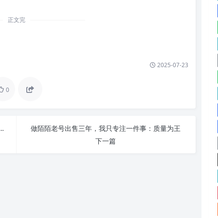
正文完
2025-07-23
0
重要性——我买“支付宝已绑卡账号”的真实体验
做陌陌老号出售三年，我只专注一件事：质量为王
下一篇