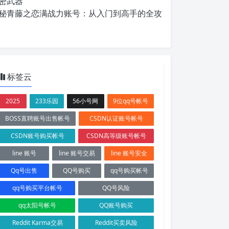
密武器
秘青藤之恋满战力账号：从入门到高手的全攻
标签云
2025
233乐园
56小号网
9位qq号帐号
BOSS直聘账号出售帐号
CSDN认证账号帐号
CSDN账号购买帐号
CSDN高等级账号帐号
line 账号
line 账号交易
line 账号安全
Qq号出售
QQ号购买
qq号购买帐号
qq号购买平台帐号
QQ号风险
qq太阳号帐号
QQ账号购买
Reddit Karma交易
Reddit买卖风险