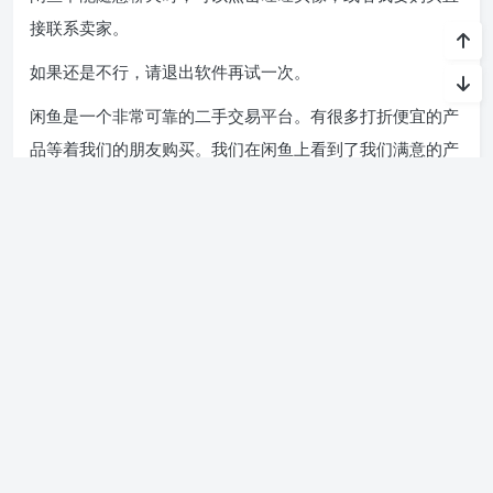
接联系卖家。
如果还是不行，请退出软件再试一次。
闲鱼是一个非常可靠的二手交易平台。有很多打折便宜的产
品等着我们的朋友购买。我们在闲鱼上看到了我们满意的产
品。我如何与卖家取得联系？下面小编就给大家介绍一下闲
鱼买卖双方如何私聊的说明，希望对大家有所帮助。
1、进入闲鱼首页，找到要购买的物品。
2、点击界面右下角的我要聊天可以私聊，很简单。
正文完
发表至：
咸鱼帐号
2022-06-18
0