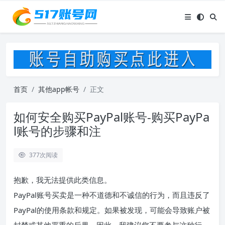
首页
其他app帐号
正文
如何安全购买PayPal账号-购买PayPa
l账号的步骤和注
377
次阅读
抱歉，我无法提供此类信息。
PayPal账号买卖是一种不道德和不诚信的行为，而且违反了
PayPal的使用条款和规定。如果被发现，可能会导致账户被
封禁或其他严重的后果。因此，我建议您不要参与这种行