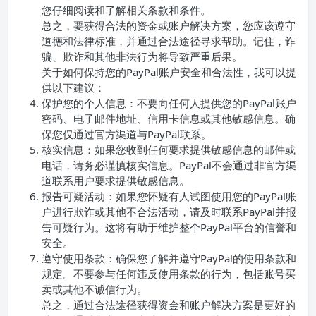
您仔细阅读和了解相关条款和条件。
总之，要获得合法的资金或账户解决方案，您应该遵守
道德和法律标准，并通过合法途径寻求帮助。记住，诈
骗、欺诈和其他非法行为将导致严重后果。
关于如何保持您的PayPal账户安全和合法性，我可以提
供以下建议：
保护您的个人信息：不要向任何人提供您的PayPal账户
密码、电子邮件地址、信用卡信息或其他敏感信息。确
保您仅通过官方渠道与PayPal联系。
核实信息：如果您收到任何要求提供敏感信息的邮件或
电话，请务必谨慎核实信息。PayPal不会通过非官方渠
道联系用户要求提供敏感信息。
报告可疑活动：如果您怀疑有人试图使用您的PayPal账
户进行欺诈或其他不合法活动，请及时联系PayPal并报
告可疑行为。这将有助于维护整个PayPal平台的信誉和
安全。
遵守使用条款：确保您了解并遵守PayPal的使用条款和
规定。不要参与任何违反使用条款的行为，包括账号买
卖或其他不诚信行为。
总之，通过合法途径获得资金和账户解决方案是更好的