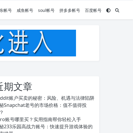
东帐号
咸鱼帐号
soul帐号
拼多多帐号
百度帐号
近期文章
eddit账户买卖的秘密：风险、机遇与法律陷阱
秘Snapchat老号的市场价格：值不值得投
？
ero账号哪里买？实用指南帮你轻松入手
秘233乐园高战力账号：快速提升游戏体验的