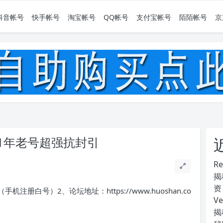
抖音帐号
快手帐号
淘宝帐号
QQ帐号
支付宝帐号
陌陌帐号
京
1年老号超强抗封引
R
揭
资
册白号）2、论坛地址：https://www.huoshan.co
V
揭