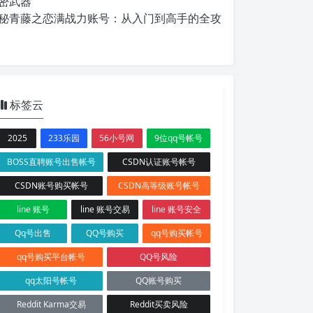
密武器
秘青藤之恋满战力账号：从入门到高手的全攻
标签云
2025
233乐园
56小号网
9位qq号帐号
BOSS直聘账号出售帐号
CSDN认证账号帐号
CSDN账号购买帐号
CSDN高等级账号帐号
line 账号
line 账号交易
line 账号安全
Qq号出售
QQ号购买
qq号购买帐号
qq号购买平台帐号
QQ号风险
qq太阳号帐号
QQ账号购买
Reddit Karma交易
Reddit买卖风险