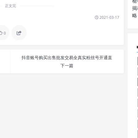
秘
正文完
揭
略
2021-03-17
0
抖音账号购买出售批发交易全真实粉丝号开通直
下一篇