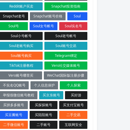
Reddit账户买卖
Snapchat投资指南
Snapchat老号
Snapchat账号价格
Soul
Soul号
Soul女号帐号
Soul实名号
Soul小号帐号
Soul老号帐号
Soul老账号购买
Soul账号交易
Soul账号购买
Telegram绑定
TikTok注册教程
Vero社交媒体账号
Vero账号哪里买
WeChat国际版注册步骤
不实名QQ账号
个人信息保护
个人探索
举报假微信账号教程
买京东账号
买好游
买拼多多账号
买探探账号
买支付宝账号
买豆瓣账号
买陌陌账号
二手交易
二手微信账号
二手账号
互联网安全