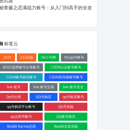
密武器
秘青藤之恋满战力账号：从入门到高手的全攻
标签云
2025
233乐园
56小号网
9位qq号帐号
BOSS直聘账号出售帐号
CSDN认证账号帐号
CSDN账号购买帐号
CSDN高等级账号帐号
line 账号
line 账号交易
line 账号安全
Qq号出售
QQ号购买
qq号购买帐号
qq号购买平台帐号
QQ号风险
qq太阳号帐号
QQ账号购买
Reddit Karma交易
Reddit买卖风险