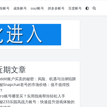
东帐号
咸鱼帐号
soul帐号
拼多多帐号
百度帐号
近期文章
eddit账户买卖的秘密：风险、机遇与法律陷阱
秘Snapchat老号的市场价格：值不值得投
？
ero账号哪里买？实用指南帮你轻松入手
秘233乐园高战力账号：快速提升游戏体验的