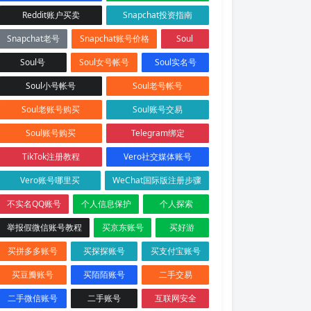
Reddit账户买卖
Snapchat投资指南
Snapchat老号
Snapchat账号价格
Soul
Soul号
Soul女号帐号
Soul实名号
Soul小号帐号
Soul老号帐号
Soul老账号购买
Soul账号交易
Soul账号购买
Telegram绑定
TikTok注册教程
Vero社交媒体账号
Vero账号哪里买
WeChat国际版注册步骤
不实名QQ账号
个人信息保护
个人探索
举报假微信账号教程
买京东账号
买好游
买拼多多账号
买探探账号
买支付宝账号
买豆瓣账号
买陌陌账号
二手交易
二手微信账号
二手账号
互联网安全