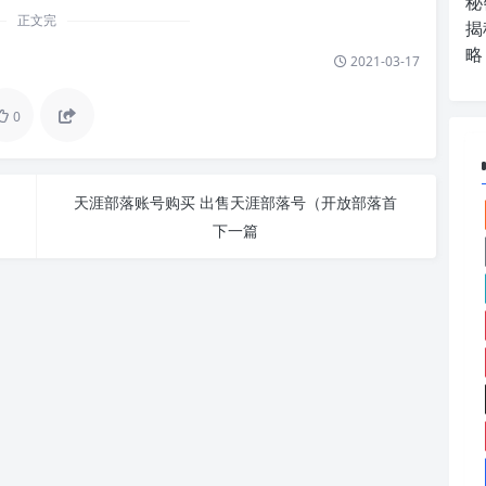
秘
正文完
揭
略
2021-03-17
0
天涯部落账号购买 出售天涯部落号（开放部落首
下一篇