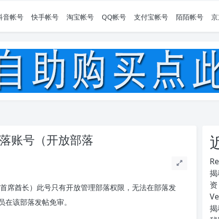
抖音帐号
快手帐号
淘宝帐号
QQ帐号
支付宝帐号
陌陌帐号
京
部落账号（开放部落
R
揭
资
落首席酋长）此号只有开放管理部落权限，无法在部落发
V
员在该部落发帖免审。
揭