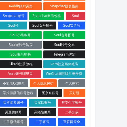
Reddit账户买卖
Snapchat投资指南
Snapchat老号
Snapchat账号价格
Soul
Soul号
Soul女号帐号
Soul实名号
Soul小号帐号
Soul老号帐号
Soul老账号购买
Soul账号交易
Soul账号购买
Telegram绑定
TikTok注册教程
Vero社交媒体账号
Vero账号哪里买
WeChat国际版注册步骤
不实名QQ账号
个人信息保护
个人探索
举报假微信账号教程
买京东账号
买好游
买拼多多账号
买探探账号
买支付宝账号
买豆瓣账号
买陌陌账号
二手交易
二手微信账号
二手账号
互联网安全