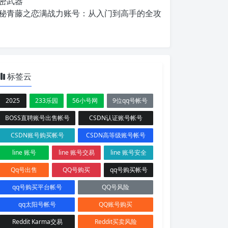
密武器
秘青藤之恋满战力账号：从入门到高手的全攻
标签云
2025
233乐园
56小号网
9位qq号帐号
BOSS直聘账号出售帐号
CSDN认证账号帐号
CSDN账号购买帐号
CSDN高等级账号帐号
line 账号
line 账号交易
line 账号安全
Qq号出售
QQ号购买
qq号购买帐号
qq号购买平台帐号
QQ号风险
qq太阳号帐号
QQ账号购买
Reddit Karma交易
Reddit买卖风险