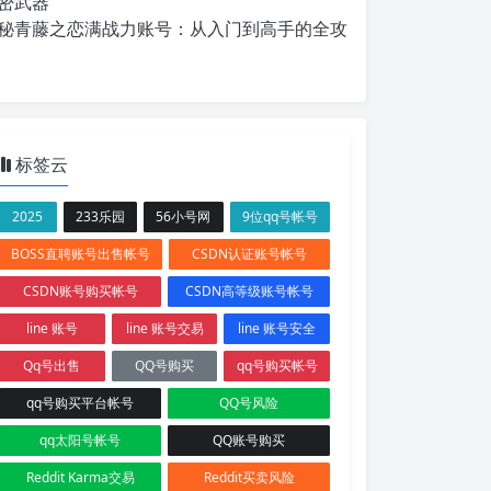
密武器
秘青藤之恋满战力账号：从入门到高手的全攻
标签云
2025
233乐园
56小号网
9位qq号帐号
BOSS直聘账号出售帐号
CSDN认证账号帐号
CSDN账号购买帐号
CSDN高等级账号帐号
line 账号
line 账号交易
line 账号安全
Qq号出售
QQ号购买
qq号购买帐号
qq号购买平台帐号
QQ号风险
qq太阳号帐号
QQ账号购买
Reddit Karma交易
Reddit买卖风险