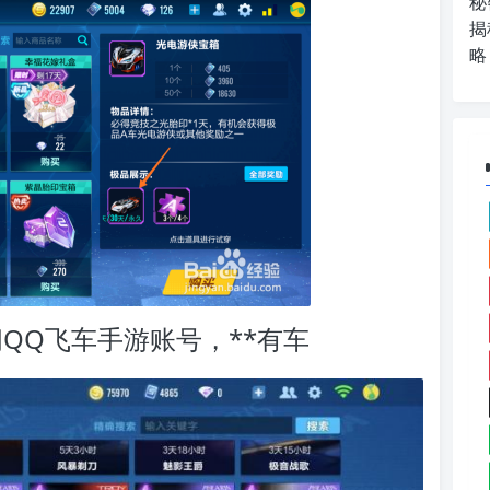
秘
揭
略
问QQ飞车手游账号，**有车