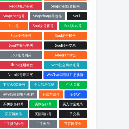
Reddit账户买卖
Snapchat投资指南
Snapchat老号
Snapchat账号价格
Soul
Soul号
Soul女号帐号
Soul实名号
Soul小号帐号
Soul老号帐号
Soul老账号购买
Soul账号交易
Soul账号购买
Telegram绑定
TikTok注册教程
Vero社交媒体账号
Vero账号哪里买
WeChat国际版注册步骤
不实名QQ账号
个人信息保护
个人探索
举报假微信账号教程
买京东账号
买好游
买拼多多账号
买探探账号
买支付宝账号
买豆瓣账号
买陌陌账号
二手交易
二手微信账号
二手账号
互联网安全