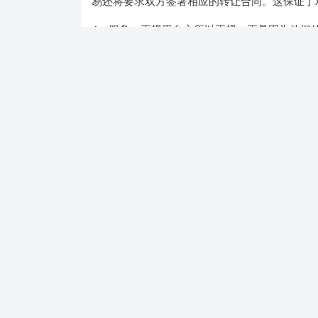
易还将要求双方签署相应的转让合同。这保证了
4、服务。正规平台之所以正规，正是因为他们
地为客户服务，让交易过程正常进行。
5、口口相传。这是互联网时代最好的检查。只
评价和反馈。
以上是如何选择可靠平台的介绍。希望大家读后
进行互动。
发表至：
抖音帐号
抖音账号注销后购买的产品-如果我的抖音账户