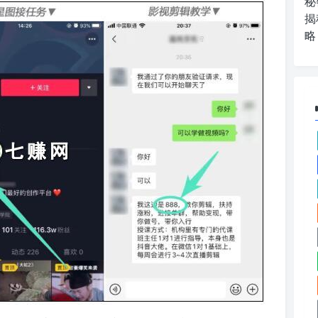
秘
揭
略