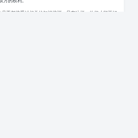
双方的权利。
的员工都接受过相关的知识培训。只有这样，他们才能更好
需在搜索栏搜索平台名称，就可以看到很多关于这个平台的
有所收获。如果您还有更多关于抖音账号的问题，也欢迎您
正文完
2022-06-18
0
取
抖音0粉账号购买-抖音20万粉丝账号可以买吗？