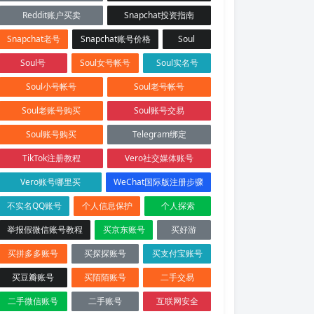
Reddit账户买卖
Snapchat投资指南
Snapchat老号
Snapchat账号价格
Soul
Soul号
Soul女号帐号
Soul实名号
Soul小号帐号
Soul老号帐号
Soul老账号购买
Soul账号交易
Soul账号购买
Telegram绑定
TikTok注册教程
Vero社交媒体账号
Vero账号哪里买
WeChat国际版注册步骤
不实名QQ账号
个人信息保护
个人探索
举报假微信账号教程
买京东账号
买好游
买拼多多账号
买探探账号
买支付宝账号
买豆瓣账号
买陌陌账号
二手交易
二手微信账号
二手账号
互联网安全