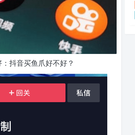
好：抖音买鱼爪好不好？