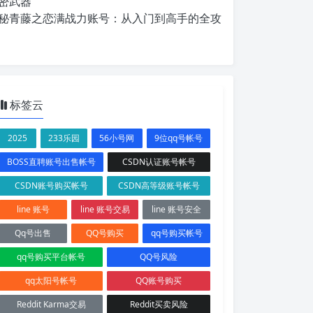
密武器
秘青藤之恋满战力账号：从入门到高手的全攻
标签云
2025
233乐园
56小号网
9位qq号帐号
BOSS直聘账号出售帐号
CSDN认证账号帐号
CSDN账号购买帐号
CSDN高等级账号帐号
line 账号
line 账号交易
line 账号安全
Qq号出售
QQ号购买
qq号购买帐号
qq号购买平台帐号
QQ号风险
qq太阳号帐号
QQ账号购买
Reddit Karma交易
Reddit买卖风险