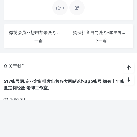
0
微博会员不想用苹果账号购买-iPhone版新浪微博会
购买抖音白号账号-哪里可以联系抖音快手蝙蝠号
上一篇
下一篇
关于我们
517账号网,专业定制批发出售各大网站论坛app账号 拥有十年账号批
量定制经验 老牌工作室。
版权说明
Copyright © 2002-2011 账号购买网 版权所有 本站信息来源于网络
如有侵权请联系删除定当赔礼道歉