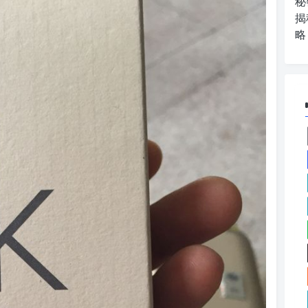
秘
揭
略