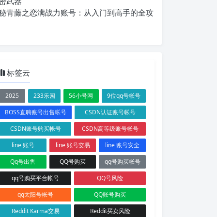
密武器
秘青藤之恋满战力账号：从入门到高手的全攻
标签云
2025
233乐园
56小号网
9位qq号帐号
BOSS直聘账号出售帐号
CSDN认证账号帐号
CSDN账号购买帐号
CSDN高等级账号帐号
line 账号
line 账号交易
line 账号安全
Qq号出售
QQ号购买
qq号购买帐号
qq号购买平台帐号
QQ号风险
qq太阳号帐号
QQ账号购买
Reddit Karma交易
Reddit买卖风险