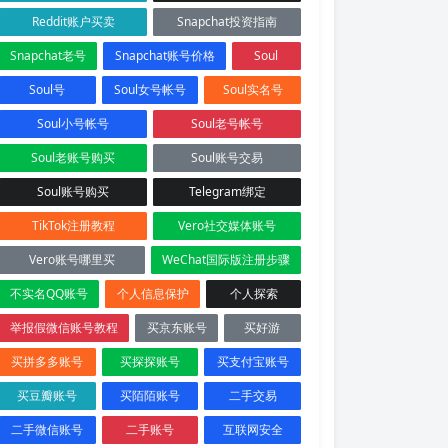
Reddit账户买卖
Snapchat投资指南
Snapchat老号
Snapchat账号价格
Soul
Soul号
Soul女号帐号
Soul实名号
Soul小号帐号
Soul老号帐号
Soul老账号购买
Soul账号交易
Soul账号购买
Telegram绑定
TikTok注册教程
Vero社交媒体账号
Vero账号哪里买
WeChat国际版注册步骤
不实名QQ账号
个人信息保护
个人探索
举报假微信账号教程
买京东账号
买好游
买拼多多账号
买探探账号
买支付宝账号
买豆瓣账号
买陌陌账号
二手交易
二手微信账号
二手账号
互联网安全