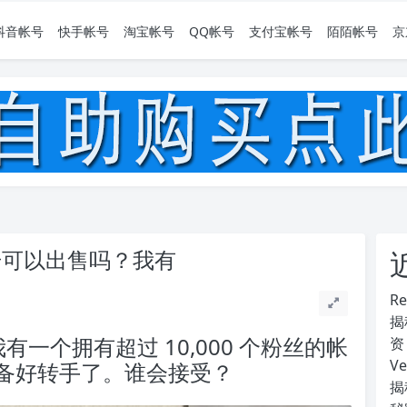
抖音帐号
快手帐号
淘宝帐号
QQ帐号
支付宝帐号
陌陌帐号
京
号可以出售吗？我有
R
揭
一个拥有超过 10,000 个粉丝的帐
资
V
备好转手了。谁会接受？
揭