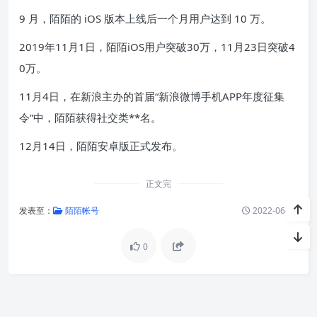
9 月，陌陌的 iOS 版本上线后一个月用户达到 10 万。
2019年11月1日，陌陌iOS用户突破30万，11月23日突破4
0万。
11月4日，在新浪主办的首届“新浪微博手机APP年度征集
令”中，陌陌获得社交类**名。
12月14日，陌陌安卓版正式发布。
正文完
发表至：
陌陌帐号
2022-06-18
0
陌陌神秘人账号购买-有出八千收陌陌号 是骗子么
陌陌已实名账号购买-陌陌帐号哪里能买到啊？