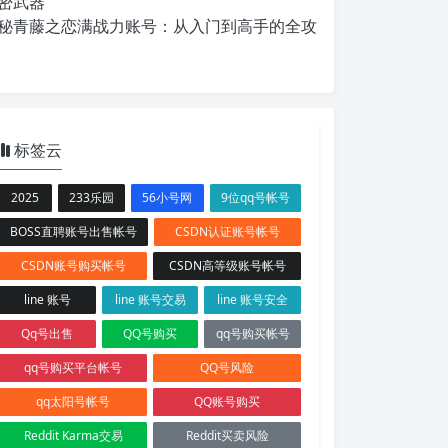
密武器
秘青藤之恋满战力账号：从入门到高手的全攻
标签云
2025
233乐园
56小号网
9位qq号帐号
BOSS直聘账号出售帐号
CSDN认证账号帐号
CSDN账号购买帐号
CSDN高等级账号帐号
line 账号
line 账号交易
line 账号安全
Qq号出售
QQ号购买
qq号购买帐号
qq号购买平台帐号
QQ号风险
qq太阳号帐号
QQ账号购买
Reddit Karma交易
Reddit买卖风险