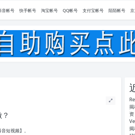
抖音帐号
快手帐号
淘宝帐号
QQ帐号
支付宝帐号
陌陌帐号
京
R
揭
做？
资
V
揭
抖音短视频】。