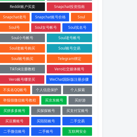
Reddit账户买卖
Snapchat投资指南
Snapchat老号
Snapchat账号价格
Soul
Soul号
Soul女号帐号
Soul实名号
Soul小号帐号
Soul老号帐号
Soul老账号购买
Soul账号交易
Soul账号购买
Telegram绑定
TikTok注册教程
Vero社交媒体账号
Vero账号哪里买
WeChat国际版注册步骤
不实名QQ账号
个人信息保护
个人探索
举报假微信账号教程
买京东账号
买好游
买拼多多账号
买探探账号
买支付宝账号
买豆瓣账号
买陌陌账号
二手交易
二手微信账号
二手账号
互联网安全