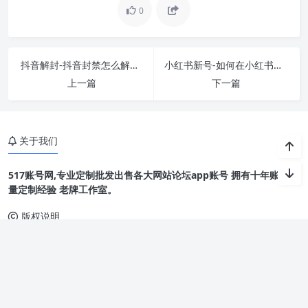
0
抖音解封-抖音封禁怎么解封的？
小红书新号-如何在小红书注册两个号码
上一篇
下一篇
关于我们
517账号网,专业定制批发出售各大网站论坛app账号 拥有十年账号批
量定制经验 老牌工作室。
版权说明
Copyright © 2002-2011 账号购买网 版权所有 本站信息来源于网络
如有侵权请联系删除定当赔礼道歉
Theme by
Puock