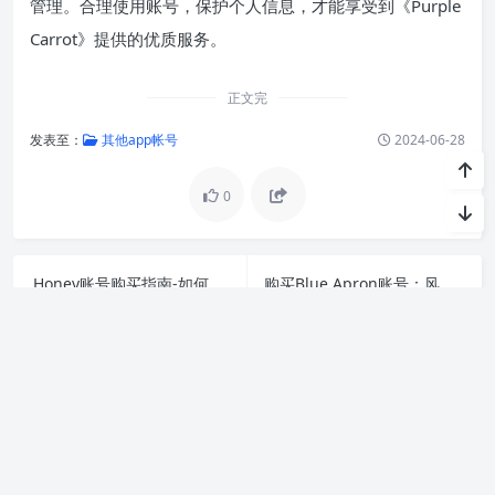
管理。合理使用账号，保护个人信息，才能享受到《Purple
Carrot》提供的优质服务。
正文完
发表至：
其他app帐号
2024-06-28
0
Honey账号购买指南-如何安全有效地购买Honey账号
购买Blue Apron账号：风险、选择及注意事项-如何安
上一篇
下一篇
关于我们
517账号网,专业定制批发出售各大网站论坛app账号 拥有十年账号批
量定制经验 老牌工作室。