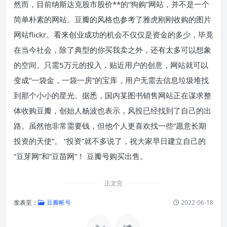
然而，目前纳斯达克股市股价**的“狗购”网站，并不是一个
简单朴素的网站。豆瓣的风格也参考了雅虎刚刚收购的图片
网站flickr。看来创业成功的机会不仅仅是资金的多少，毕竟
在当今社会，除了典型的你买我卖之外，还有太多可以想象
的空间。只需5万元的投入，贴近用户的创意，网站就可以
变成“一袋金，一袋一房”的宝库，用户无需去信息垃圾堆找
到那个小小的星光。据悉，国内某图书销售网站正在谋求整
体收购豆瓣，创始人杨波也表示，风投已经找到了自己的出
路。虽然他非常需要钱，但他个人更喜欢找一些“愿意长期
投资的天使”。 “投资”就不多说了，祝大家早日建立自己的
“豆芽网”和“豆苗网”！ 豆瓣号购买出售。
正文完
发表至：
豆瓣帐号
2022-06-18