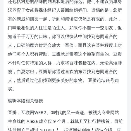
还包括对您的品味的判断和随后的筛选。他们不建议为单身
汉养育子女或将裸体经纪人带回给妈妈们。遗憾的是，您所
有的亲戚和朋友一起，听到和阅读它仍然是有限的。此外，
口味最相似的人往往是陌生人。如果你不能一一交朋友，但
知道千千万万的口味，你可以很快从中间找到志同道合的
人，口碑的魔力肯定会放大一百倍，而且这在某种程度上对
他们每个人都有帮助。豆瓣就是带着这个愿望而生的。豆瓣
不针对任何特定的人群，力求将百味包括在内。无论高矮胖
瘦，白夏尔巴，豆瓣帮你通过喜欢的东西找到志同道合的
人，然后通过他们找到更多美好的事物。 豆瓣论坛账号购
买。
编辑本段相关链接
豆瓣，互联网WEB2、0时代的又一奇迹。被视为商业网站
生命线的 Alexa 成立仅 9 个月，就飙升至排行榜榜首，目前
注册用户已超过 50,000 人。据该网站创始人杨波介绍，豆