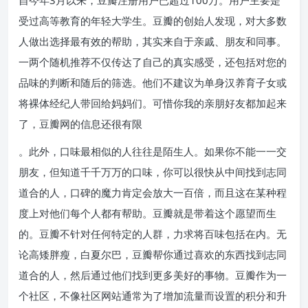
自今年3月以来，豆瓣注册用户已超过100万。用户主要是
受过高等教育的年轻大学生。豆瓣的创始人发现，对大多数
人做出选择最有效的帮助，其实来自于亲戚、朋友和同事。
一两个随机推荐不仅传达了自己的真实感受，还包括对您的
品味的判断和随后的筛选。他们不建议为单身汉养育子女或
将裸体经纪人带回给妈妈们。可惜你我的亲朋好友都加起来
了，豆瓣网的信息还很有限
。此外，口味最相似的人往往是陌生人。如果你不能一一交
朋友，但知道千千万万的口味，你可以很快从中间找到志同
道合的人，口碑的魔力肯定会放大一百倍，而且这在某种程
度上对他们每个人都有帮助。豆瓣就是带着这个愿望而生
的。豆瓣不针对任何特定的人群，力求将百味包括在内。无
论高矮胖瘦，白夏尔巴，豆瓣帮你通过喜欢的东西找到志同
道合的人，然后通过他们找到更多美好的事物。豆瓣作为一
个社区，不像社区网站通常为了增加流量而设置的积分和升