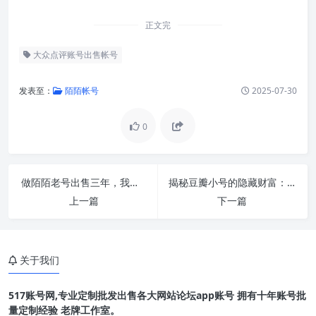
正文完
大众点评账号出售帐号
发表至：
陌陌帐号
2025-07-30
0
做陌陌老号出售三年，我只专注一件事：质量为王
揭秘豆瓣小号的隐藏财富：我靠它月入过万的真实故事！
上一篇
下一篇
关于我们
517账号网,专业定制批发出售各大网站论坛app账号 拥有十年账号批
量定制经验 老牌工作室。