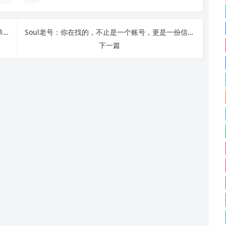
我是如何从一个兼职卖陌陌账号的小白做到全职接单的？
Soul老号：你在找的，不止是一个账号，更是一份信任
下一篇