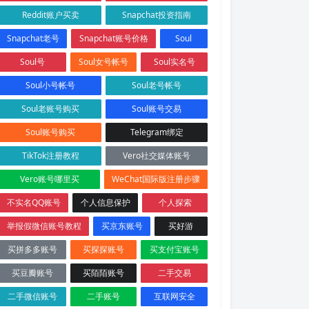
Reddit账户买卖
Snapchat投资指南
Snapchat老号
Snapchat账号价格
Soul
Soul号
Soul女号帐号
Soul实名号
Soul小号帐号
Soul老号帐号
Soul老账号购买
Soul账号交易
Soul账号购买
Telegram绑定
TikTok注册教程
Vero社交媒体账号
Vero账号哪里买
WeChat国际版注册步骤
不实名QQ账号
个人信息保护
个人探索
举报假微信账号教程
买京东账号
买好游
买拼多多账号
买探探账号
买支付宝账号
买豆瓣账号
买陌陌账号
二手交易
二手微信账号
二手账号
互联网安全