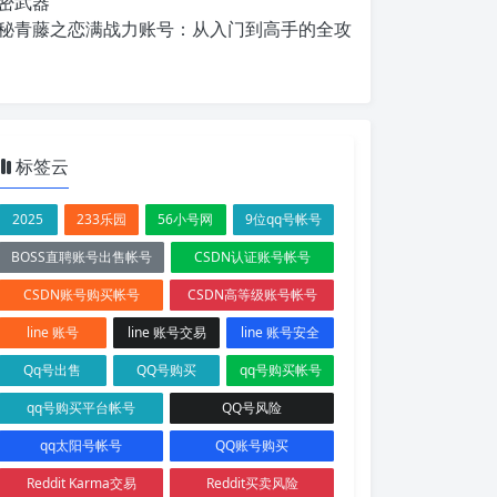
密武器
秘青藤之恋满战力账号：从入门到高手的全攻
标签云
2025
233乐园
56小号网
9位qq号帐号
BOSS直聘账号出售帐号
CSDN认证账号帐号
CSDN账号购买帐号
CSDN高等级账号帐号
line 账号
line 账号交易
line 账号安全
Qq号出售
QQ号购买
qq号购买帐号
qq号购买平台帐号
QQ号风险
qq太阳号帐号
QQ账号购买
Reddit Karma交易
Reddit买卖风险