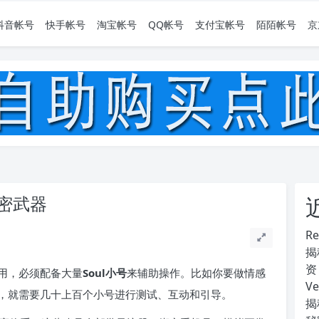
抖音帐号
快手帐号
淘宝帐号
QQ帐号
支付宝帐号
陌陌帐号
京
秘密武器
R
揭
资
够用，必须配备大量
Soul小号
来辅助操作。比如你要做情感
V
，就需要几十上百个小号进行测试、互动和引导。
揭