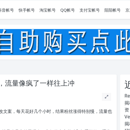
抖音帐号
快手帐号
淘宝帐号
QQ帐号
支付宝帐号
陌陌帐号
京
，流量像疯了一样往上冲
R
揭
资
改文案，每天花好几个小时，结果粉丝涨得特别慢，流量也
V
揭