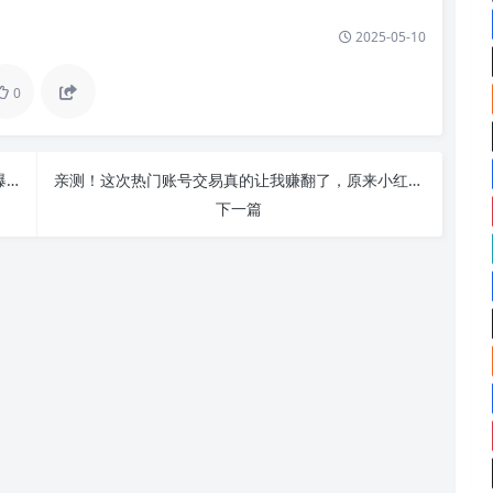
2025-05-10
0
想在知乎上迅速崭露头角？购买知乎账号让你一夜爆红！
亲测！这次热门账号交易真的让我赚翻了，原来小红书可以这么玩
下一篇