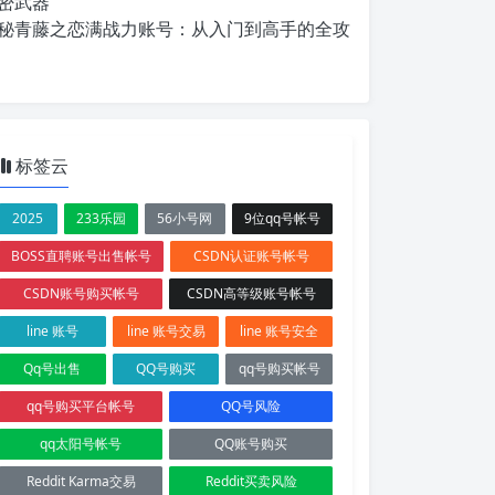
密武器
秘青藤之恋满战力账号：从入门到高手的全攻
标签云
2025
233乐园
56小号网
9位qq号帐号
BOSS直聘账号出售帐号
CSDN认证账号帐号
CSDN账号购买帐号
CSDN高等级账号帐号
line 账号
line 账号交易
line 账号安全
Qq号出售
QQ号购买
qq号购买帐号
qq号购买平台帐号
QQ号风险
qq太阳号帐号
QQ账号购买
Reddit Karma交易
Reddit买卖风险