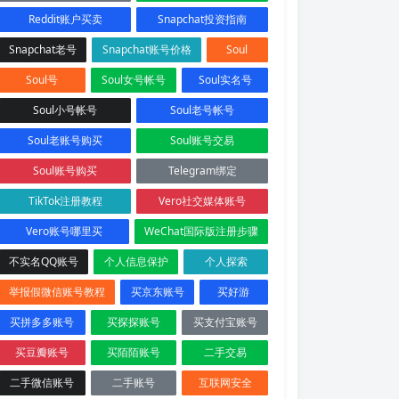
Reddit账户买卖
Snapchat投资指南
Snapchat老号
Snapchat账号价格
Soul
Soul号
Soul女号帐号
Soul实名号
Soul小号帐号
Soul老号帐号
Soul老账号购买
Soul账号交易
Soul账号购买
Telegram绑定
TikTok注册教程
Vero社交媒体账号
Vero账号哪里买
WeChat国际版注册步骤
不实名QQ账号
个人信息保护
个人探索
举报假微信账号教程
买京东账号
买好游
买拼多多账号
买探探账号
买支付宝账号
买豆瓣账号
买陌陌账号
二手交易
二手微信账号
二手账号
互联网安全