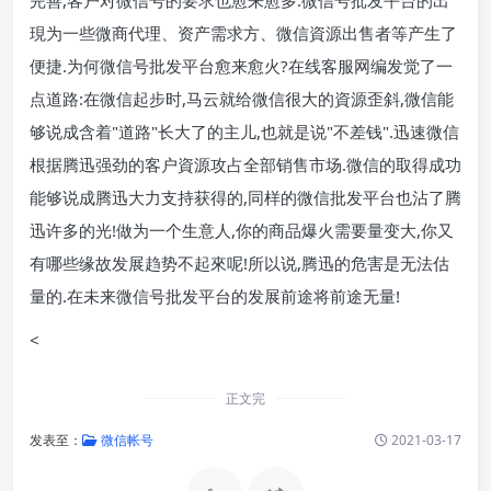
現为一些微商代理、资产需求方、微信資源出售者等产生了
便捷.为何微信号批发平台愈来愈火?在线客服网编发觉了一
点道路:在微信起步时,马云就给微信很大的資源歪斜,微信能
够说成含着"道路"长大了的主儿,也就是说"不差钱".迅速微信
根据腾迅强劲的客户資源攻占全部销售市场.微信的取得成功
能够说成腾迅大力支持获得的,同样的微信批发平台也沾了腾
迅许多的光!做为一个生意人,你的商品爆火需要量变大,你又
有哪些缘故发展趋势不起來呢!所以说,腾迅的危害是无法估
量的.在未来微信号批发平台的发展前途将前途无量!
<
正文完
发表至：
微信帐号
2021-03-17