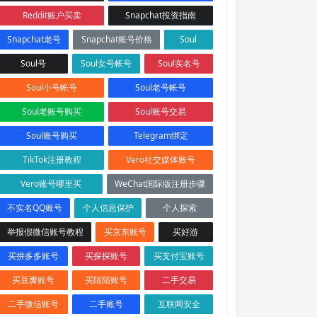
Reddit账户买卖
Snapchat投资指南
Snapchat老号
Snapchat账号价格
Soul
Soul号
Soul女号帐号
Soul实名号
Soul小号帐号
Soul老号帐号
Soul老账号购买
Soul账号交易
Soul账号购买
Telegram绑定
TikTok注册教程
Vero社交媒体账号
Vero账号哪里买
WeChat国际版注册步骤
不实名QQ账号
个人信息保护
个人探索
举报假微信账号教程
买京东账号
买好游
买拼多多账号
买探探账号
买支付宝账号
买豆瓣账号
买陌陌账号
二手交易
二手微信账号
二手账号
互联网安全