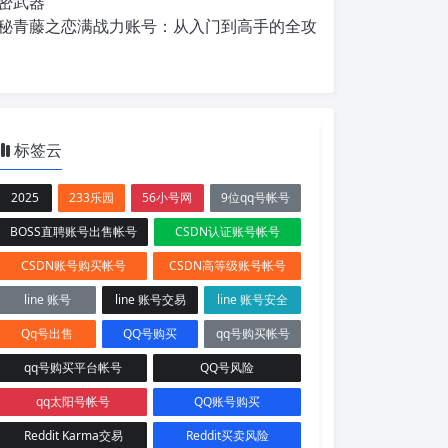
密武器
秘青藤之恋满战力账号：从入门到高手的全攻
标签云
2025
233乐园
56小号网
9位qq号帐号
BOSS直聘账号出售帐号
CSDN认证账号帐号
CSDN账号购买帐号
CSDN高等级账号帐号
line 账号
line 账号交易
line 账号安全
Qq号出售
QQ号购买
qq号购买帐号
qq号购买平台帐号
QQ号风险
qq太阳号帐号
QQ账号购买
Reddit Karma交易
Reddit买卖风险