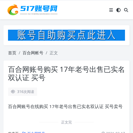
首页
百合网帐号
正文
百合网账号购买 17年老号出售已实名
双认证 买号
316
次阅读
百合网账号在线购买 17年老号出售已实名双认证 买号卖号
正文完