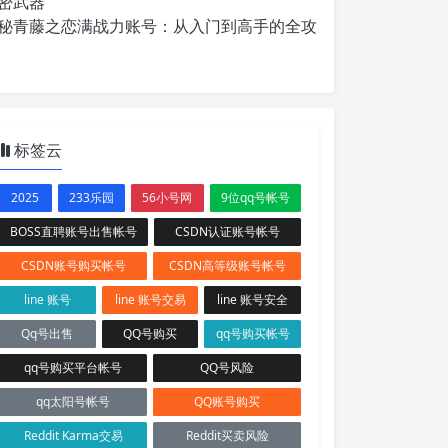
密武器
秘青藤之恋满战力账号：从入门到高手的全攻
标签云
2025
233乐园
56小号网
9位qq号帐号
BOSS直聘账号出售帐号
CSDN认证账号帐号
CSDN账号购买帐号
CSDN高等级账号帐号
line 账号
line 账号交易
line 账号安全
Qq号出售
QQ号购买
qq号购买帐号
qq号购买平台帐号
QQ号风险
qq太阳号帐号
QQ账号购买
Reddit Karma交易
Reddit买卖风险