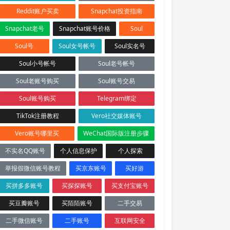
Reddit账户买卖
Snapchat投资指南
Snapchat老号
Snapchat账号价格
Soul
Soul号
Soul女号帐号
Soul实名号
Soul小号帐号
Soul老号帐号
Soul老账号购买
Soul账号交易
Soul账号购买
Telegram绑定
TikTok注册教程
Vero社交媒体账号
Vero账号哪里买
WeChat国际版注册步骤
不实名QQ账号
个人信息保护
个人探索
举报假微信账号教程
买京东账号
买好游
买拼多多账号
买探探账号
买支付宝账号
买豆瓣账号
买陌陌账号
二手交易
二手微信账号
二手账号
互联网安全