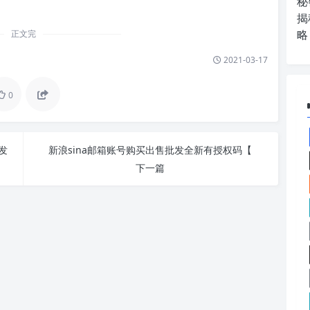
秘
揭
略
正文完
2021-03-17
0
发
新浪sina邮箱账号购买出售批发全新有授权码【
下一篇