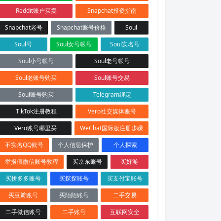
Reddit账户买卖
Snapchat投资指南
Snapchat老号
Snapchat账号价格
Soul
Soul号
Soul女号帐号
Soul实名号
Soul小号帐号
Soul老号帐号
Soul老账号购买
Soul账号交易
Soul账号购买
Telegram绑定
TikTok注册教程
Vero社交媒体账号
Vero账号哪里买
WeChat国际版注册步骤
不实名QQ账号
个人信息保护
个人探索
举报假微信账号教程
买京东账号
买好游
买拼多多账号
买探探账号
买支付宝账号
买豆瓣账号
买陌陌账号
二手交易
二手微信账号
二手账号
互联网安全