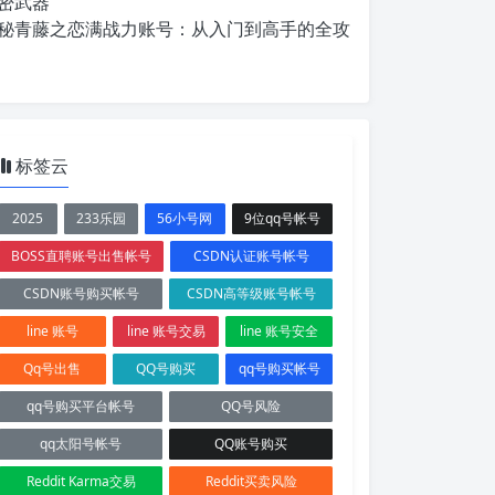
密武器
秘青藤之恋满战力账号：从入门到高手的全攻
标签云
2025
233乐园
56小号网
9位qq号帐号
BOSS直聘账号出售帐号
CSDN认证账号帐号
CSDN账号购买帐号
CSDN高等级账号帐号
line 账号
line 账号交易
line 账号安全
Qq号出售
QQ号购买
qq号购买帐号
qq号购买平台帐号
QQ号风险
qq太阳号帐号
QQ账号购买
Reddit Karma交易
Reddit买卖风险