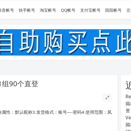
抖音帐号
快手帐号
淘宝帐号
QQ帐号
支付宝帐号
陌陌帐号
京
组90个直登
R
揭
资
昵称属性：默认昵称3.发货格式：账号—-密码4.使用范围：凤
V
揭