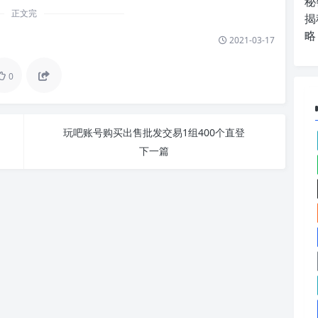
秘
正文完
揭
略
2021-03-17
0
玩吧账号购买出售批发交易1组400个直登
下一篇