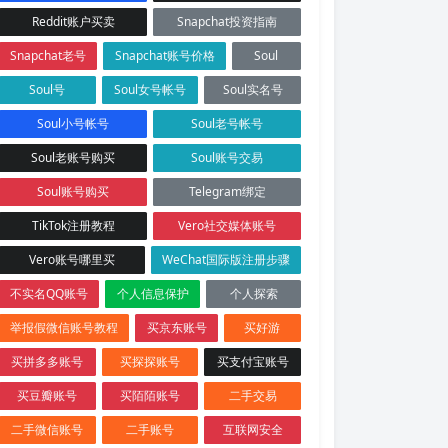
Reddit账户买卖
Snapchat投资指南
Snapchat老号
Snapchat账号价格
Soul
Soul号
Soul女号帐号
Soul实名号
Soul小号帐号
Soul老号帐号
Soul老账号购买
Soul账号交易
Soul账号购买
Telegram绑定
TikTok注册教程
Vero社交媒体账号
Vero账号哪里买
WeChat国际版注册步骤
不实名QQ账号
个人信息保护
个人探索
举报假微信账号教程
买京东账号
买好游
买拼多多账号
买探探账号
买支付宝账号
买豆瓣账号
买陌陌账号
二手交易
二手微信账号
二手账号
互联网安全