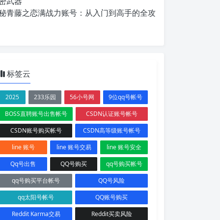
密武器
秘青藤之恋满战力账号：从入门到高手的全攻
标签云
2025
233乐园
56小号网
9位qq号帐号
BOSS直聘账号出售帐号
CSDN认证账号帐号
CSDN账号购买帐号
CSDN高等级账号帐号
line 账号
line 账号交易
line 账号安全
Qq号出售
QQ号购买
qq号购买帐号
qq号购买平台帐号
QQ号风险
qq太阳号帐号
QQ账号购买
Reddit Karma交易
Reddit买卖风险