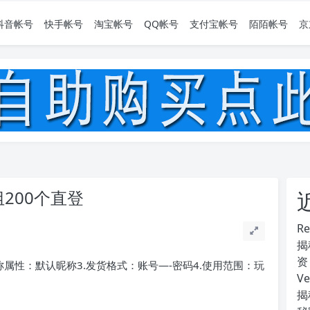
抖音帐号
快手帐号
淘宝帐号
QQ帐号
支付宝帐号
陌陌帐号
京
200个直登
R
揭
资
昵称属性：默认昵称3.发货格式：账号—-密码4.使用范围：玩
V
揭