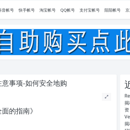
抖音帐号
快手帐号
淘宝帐号
QQ帐号
支付宝帐号
陌陌帐号
京
与注意事项-如何安全地购
R
揭
份全面的指南》
资
V
揭