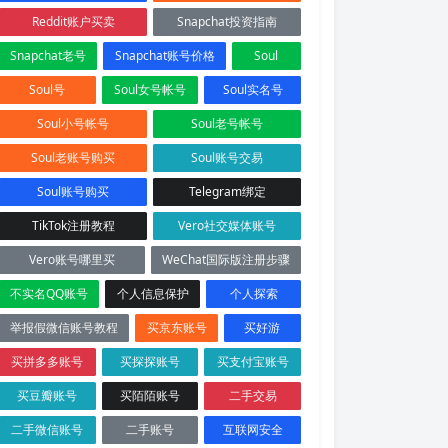
Reddit账户买卖
Snapchat投资指南
Snapchat老号
Snapchat账号价格
Soul
Soul号
Soul女号帐号
Soul实名号
Soul小号帐号
Soul老号帐号
Soul老账号购买
Soul账号交易
Soul账号购买
Telegram绑定
TikTok注册教程
Vero社交媒体账号
Vero账号哪里买
WeChat国际版注册步骤
不实名QQ账号
个人信息保护
个人探索
举报假微信账号教程
买京东账号
买好游
买拼多多账号
买探探账号
买支付宝账号
买豆瓣账号
买陌陌账号
二手交易
二手微信账号
二手账号
互联网安全