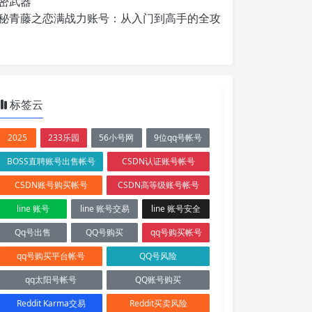
密武器
秘青藤之恋满战力账号：从入门到高手的全攻
标签云
2025
233乐园
56小号网
9位qq号帐号
BOSS直聘账号出售帐号
CSDN认证账号帐号
CSDN账号购买帐号
CSDN高等级账号帐号
line 账号
line 账号交易
line 账号安全
Qq号出售
QQ号购买
qq号购买帐号
qq号购买平台帐号
QQ号风险
qq太阳号帐号
QQ账号购买
Reddit Karma交易
Reddit买卖风险