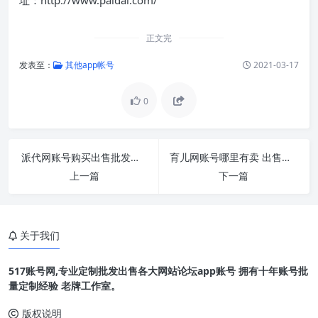
正文完
发表至：
其他app帐号
2021-03-17
0
派代网账号购买出售批发交易一组100个直登
育儿网账号哪里有卖 出售育儿网小号 批发 在线
上一篇
下一篇
关于我们
517账号网,专业定制批发出售各大网站论坛app账号 拥有十年账号批
量定制经验 老牌工作室。
版权说明