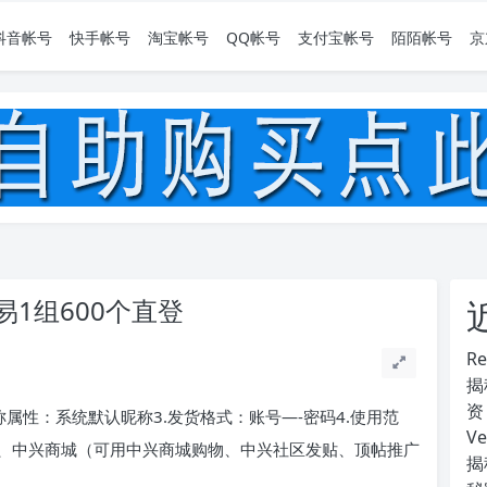
抖音帐号
快手帐号
淘宝帐号
QQ帐号
支付宝帐号
陌陌帐号
京
1组600个直登
R
揭
资
昵称属性：系统默认昵称3.发货格式：账号—-密码4.使用范
V
、中兴商城（可用中兴商城购物、中兴社区发贴、顶帖推广
揭