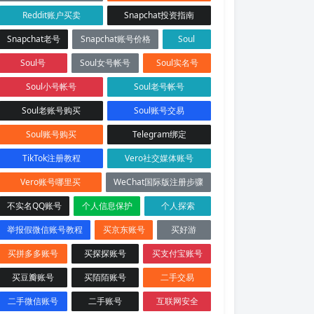
Reddit账户买卖
Snapchat投资指南
Snapchat老号
Snapchat账号价格
Soul
Soul号
Soul女号帐号
Soul实名号
Soul小号帐号
Soul老号帐号
Soul老账号购买
Soul账号交易
Soul账号购买
Telegram绑定
TikTok注册教程
Vero社交媒体账号
Vero账号哪里买
WeChat国际版注册步骤
不实名QQ账号
个人信息保护
个人探索
举报假微信账号教程
买京东账号
买好游
买拼多多账号
买探探账号
买支付宝账号
买豆瓣账号
买陌陌账号
二手交易
二手微信账号
二手账号
互联网安全