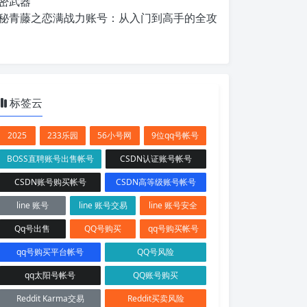
密武器
秘青藤之恋满战力账号：从入门到高手的全攻
标签云
2025
233乐园
56小号网
9位qq号帐号
BOSS直聘账号出售帐号
CSDN认证账号帐号
CSDN账号购买帐号
CSDN高等级账号帐号
line 账号
line 账号交易
line 账号安全
Qq号出售
QQ号购买
qq号购买帐号
qq号购买平台帐号
QQ号风险
qq太阳号帐号
QQ账号购买
Reddit Karma交易
Reddit买卖风险