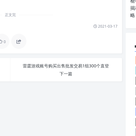
秘
揭
略
正文完
2021-03-17
0
雷霆游戏账号购买出售批发交易1组300个直登
下一篇