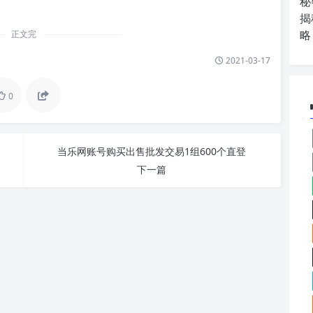
秘
揭
略
正文完
2021-03-17
0
当乐网账号购买出售批发交易1组600个直登
下一篇