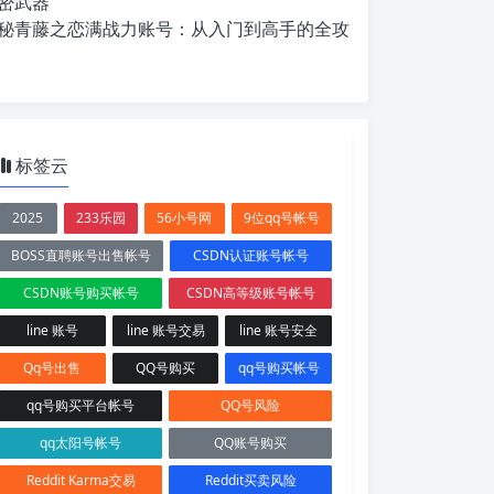
密武器
秘青藤之恋满战力账号：从入门到高手的全攻
标签云
2025
233乐园
56小号网
9位qq号帐号
BOSS直聘账号出售帐号
CSDN认证账号帐号
CSDN账号购买帐号
CSDN高等级账号帐号
line 账号
line 账号交易
line 账号安全
Qq号出售
QQ号购买
qq号购买帐号
qq号购买平台帐号
QQ号风险
qq太阳号帐号
QQ账号购买
Reddit Karma交易
Reddit买卖风险