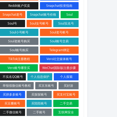
Reddit账户买卖
Snapchat投资指南
Snapchat老号
Snapchat账号价格
Soul
Soul号
Soul女号帐号
Soul实名号
Soul小号帐号
Soul老号帐号
Soul老账号购买
Soul账号交易
Soul账号购买
Telegram绑定
TikTok注册教程
Vero社交媒体账号
Vero账号哪里买
WeChat国际版注册步骤
不实名QQ账号
个人信息保护
个人探索
举报假微信账号教程
买京东账号
买好游
买拼多多账号
买探探账号
买支付宝账号
买豆瓣账号
买陌陌账号
二手交易
二手微信账号
二手账号
互联网安全