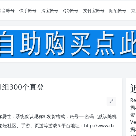
抖音帐号
快手帐号
淘宝帐号
QQ帐号
支付宝帐号
陌陌帐号
京
组300个直登
R
揭
资
.昵称属性：系统默认昵称3.发货格式：账号—-密码（默认随机
V
区、手游、页游等游戏5.平台地址：http://www.d.c
揭