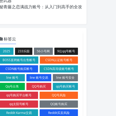
密武器
秘青藤之恋满战力账号：从入门到高手的全攻
标签云
2025
233乐园
56小号网
9位qq号帐号
BOSS直聘账号出售帐号
CSDN认证账号帐号
CSDN账号购买帐号
CSDN高等级账号帐号
line 账号
line 账号交易
line 账号安全
Qq号出售
QQ号购买
qq号购买帐号
qq号购买平台帐号
QQ号风险
qq太阳号帐号
QQ账号购买
Reddit Karma交易
Reddit买卖风险