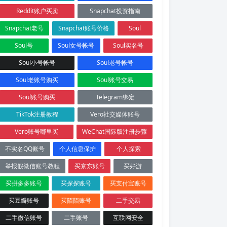
Reddit账户买卖
Snapchat投资指南
Snapchat老号
Snapchat账号价格
Soul
Soul号
Soul女号帐号
Soul实名号
Soul小号帐号
Soul老号帐号
Soul老账号购买
Soul账号交易
Soul账号购买
Telegram绑定
TikTok注册教程
Vero社交媒体账号
Vero账号哪里买
WeChat国际版注册步骤
不实名QQ账号
个人信息保护
个人探索
举报假微信账号教程
买京东账号
买好游
买拼多多账号
买探探账号
买支付宝账号
买豆瓣账号
买陌陌账号
二手交易
二手微信账号
二手账号
互联网安全