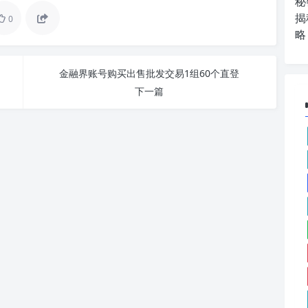
秘
揭
0
略
金融界账号购买出售批发交易1组60个直登
下一篇