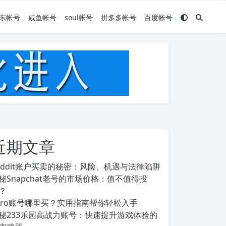
东帐号
咸鱼帐号
soul帐号
拼多多帐号
百度帐号
近期文章
eddit账户买卖的秘密：风险、机遇与法律陷阱
秘Snapchat老号的市场价格：值不值得投
？
ero账号哪里买？实用指南帮你轻松入手
秘233乐园高战力账号：快速提升游戏体验的