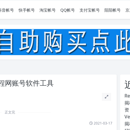
抖音帐号
快手帐号
淘宝帐号
QQ帐号
支付宝帐号
陌陌帐号
京
程网账号软件工具
R
揭
资
正文完
V
揭
2021-03-17