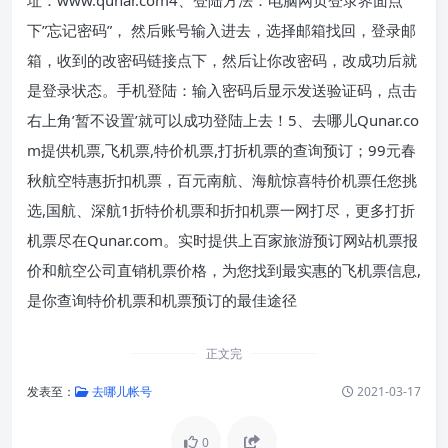
下”忘记密码”， 然后账号输入进去，选择邮箱找回，登录邮
箱，收到的改密码链接点下，然后让你改密码，改成功后就
是登录状态。手机登陆：输入密码后显示发送验证码，点击
右上角’暂不设置’就可以成功登陆上去！5、去哪儿Qunar.co
m提供机票,飞机票,特价机票,打折机票的查询预订；99元春
秋航空特惠折扣机票，百元南航、海航惊喜特价机票任您挑
选,国航、深航1折特价机票和折扣机票一网打尽，更多打折
机票尽在Qunar.com。实时提供上百家旅游预订网站机票报
价和航空公司直销机票价格，为您找到最实惠的飞机票信息,
是你查询特价机票和机票预订的最佳途径
正文完
发表至：
去哪儿帐号
2021-03-17
0