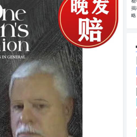
秘
揭
略