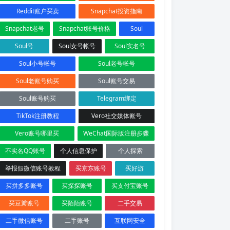
Reddit账户买卖
Snapchat投资指南
Snapchat老号
Snapchat账号价格
Soul
Soul号
Soul女号帐号
Soul实名号
Soul小号帐号
Soul老号帐号
Soul老账号购买
Soul账号交易
Soul账号购买
Telegram绑定
TikTok注册教程
Vero社交媒体账号
Vero账号哪里买
WeChat国际版注册步骤
不实名QQ账号
个人信息保护
个人探索
举报假微信账号教程
买京东账号
买好游
买拼多多账号
买探探账号
买支付宝账号
买豆瓣账号
买陌陌账号
二手交易
二手微信账号
二手账号
互联网安全