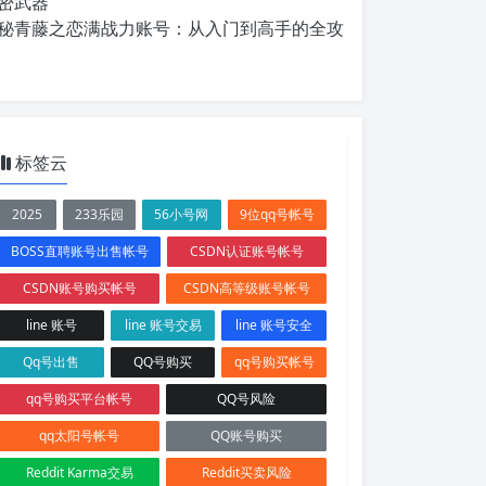
密武器
秘青藤之恋满战力账号：从入门到高手的全攻
标签云
2025
233乐园
56小号网
9位qq号帐号
BOSS直聘账号出售帐号
CSDN认证账号帐号
CSDN账号购买帐号
CSDN高等级账号帐号
line 账号
line 账号交易
line 账号安全
Qq号出售
QQ号购买
qq号购买帐号
qq号购买平台帐号
QQ号风险
qq太阳号帐号
QQ账号购买
Reddit Karma交易
Reddit买卖风险