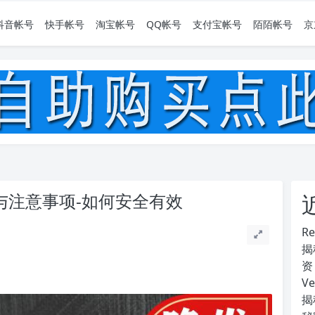
抖音帐号
快手帐号
淘宝帐号
QQ帐号
支付宝帐号
陌陌帐号
京
风险与注意事项-如何安全有效
R
揭
资
V
揭