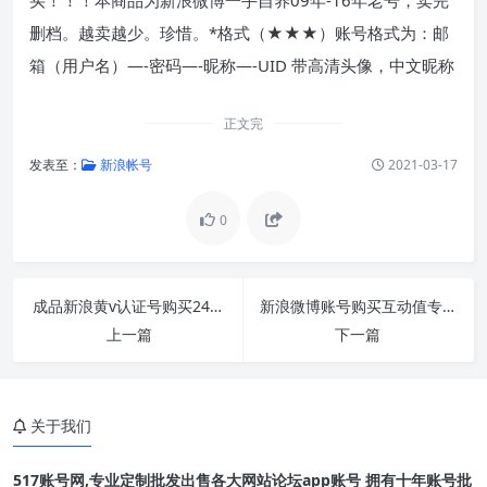
删档。越卖越少。珍惜。*格式（★★★）账号格式为：邮
箱（用户名）—-密码—-昵称—-UID 带高清头像，中文昵称
正文完
发表至：
新浪帐号
2021-03-17
0
成品新浪黄v认证号购买24小时在线交易出售
新浪微博账号购买互动值专用小号4级【24小时自
上一篇
下一篇
关于我们
517账号网,专业定制批发出售各大网站论坛app账号 拥有十年账号批